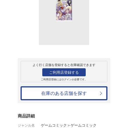
レンタル
コミック
DNAメデ
Fate/Grand 
ン~ゆるっとマス
伊達ちまき
レンタル開始日：2019年4月26日