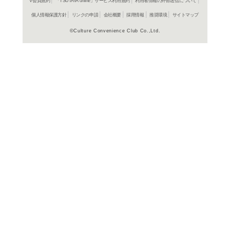
よく行く店舗を登
ご利
ご利用店登録に
在庫の