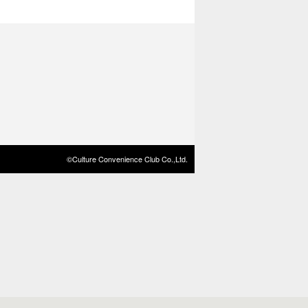
©Culture Convenience Club Co.,Ltd.