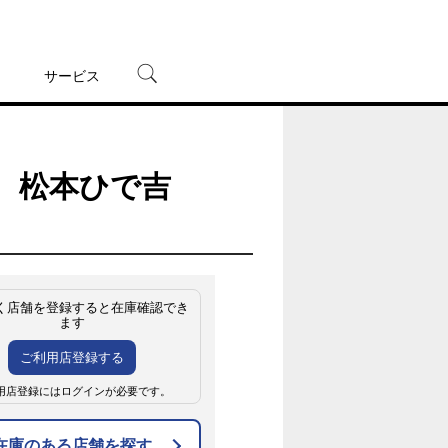
サービス
宅配レンタル
オンラインゲーム
 松本ひで吉
TSUTAYAプレミアムNEXT
蔦屋書店
く店舗を登録すると在庫確認でき
ます
ご利用店登録する
用店登録にはログインが必要です。
在庫のある店舗を探す