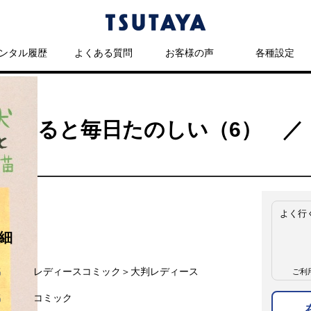
ンタル履歴
よくある質問
お客様の声
各種設定
ってると毎日たのしい（6） ／
よく行
細
名
レディースコミック＞大判レディース
ご利
名
コミック