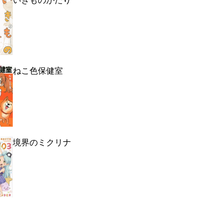
ねこ色保健室
境界のミクリナ