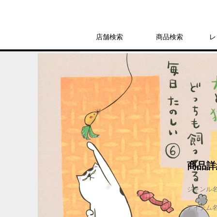
店舗検索
商品検索
レ
レンタル
コミック
ワイドKC
犬と猫どっちも飼
レンタル開始日：2021年5月19日
商品詳
ジャンル
アイテム