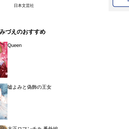
日本文芸社
みづえのおすすめ
Queen
嘘よみと偽飾の王女
大正ロマンチカ 番外編