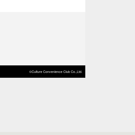
©Culture Convenience Club Co.,Ltd.