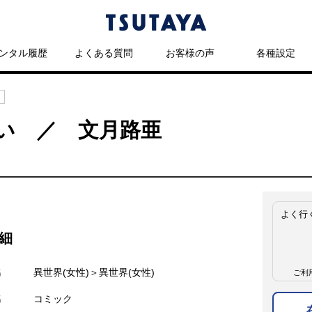
ンタル履歴
よくある質問
お客様の声
各種設定
い ／ 文月路亜
よく行
細
名
異世界(女性)＞異世界(女性)
ご利
名
コミック