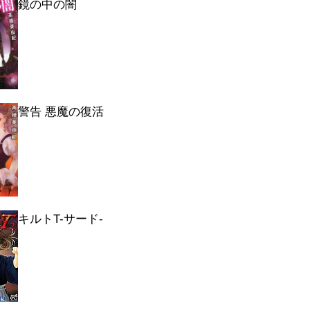
鏡の中の闇
警告 悪魔の復活
キルトT-サード-