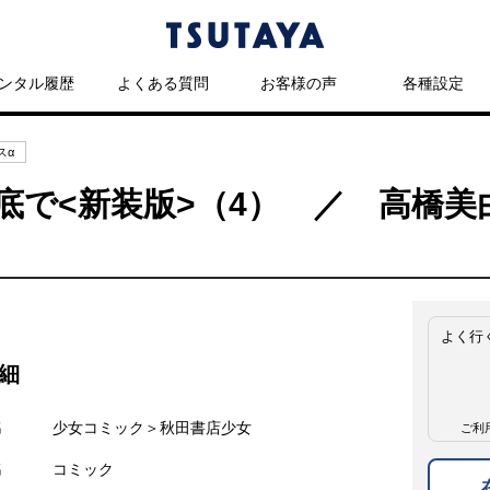
ンタル履歴
よくある質問
お客様の声
各種設定
スα
底で<新装版>（4） ／ 高橋美
よく行
細
名
少女コミック＞秋田書店少女
ご利
名
コミック