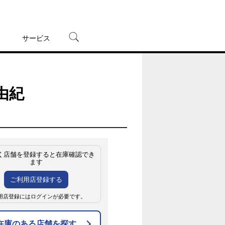
サービス
宅配レンタル
オンラインゲーム
由紀
TSUTAYAプレミアムNEXT
蔦屋書店
く店舗を登録すると在庫確認でき
ます
ご利用店登録する
用店登録にはログインが必要です。
在庫のある店舗を探す