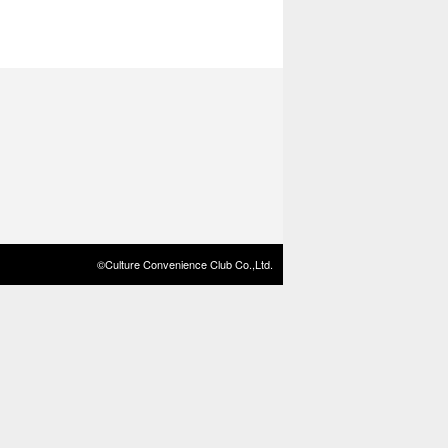
©Culture Convenience Club Co.,Ltd.