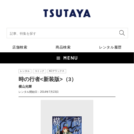
店舗検索
商