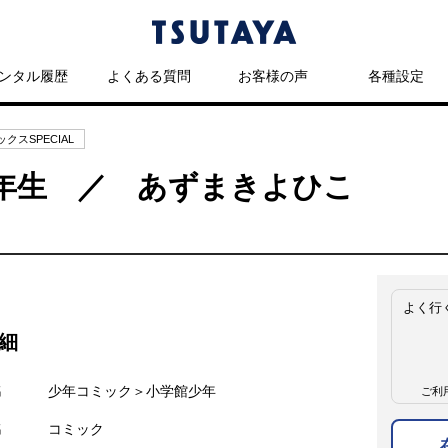
ンタル履歴
よくある質問
お客様の声
各種設定
クスSPECIAL
1年生 ／ あずまきよひこ
よく行
細
名
少年コミック＞小学館少年
ご利
名
コミック