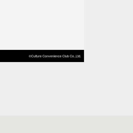
©Culture Convenience Club Co.,Ltd.