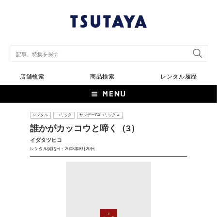
店舗検索
商