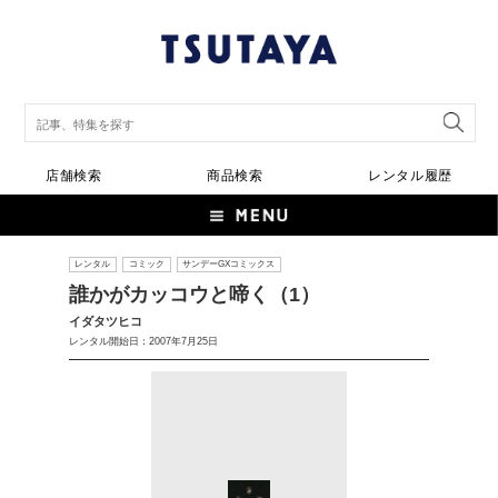
店舗検索
商