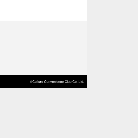
©Culture Convenience Club Co.,Ltd.