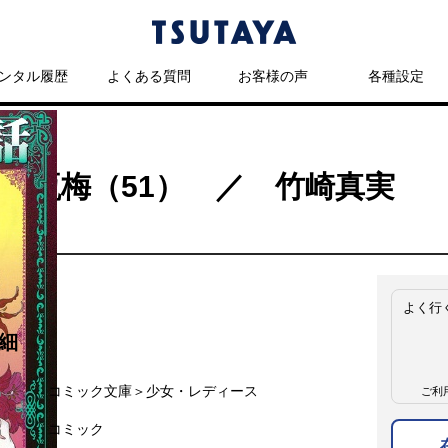
ンタル履歴
よくある質問
お客様の声
各種設定
文庫
 金瓶梅（51） ／ 竹崎真実
よく行
細
名
コミック文庫＞少女・レディース
ご利
名
コミック