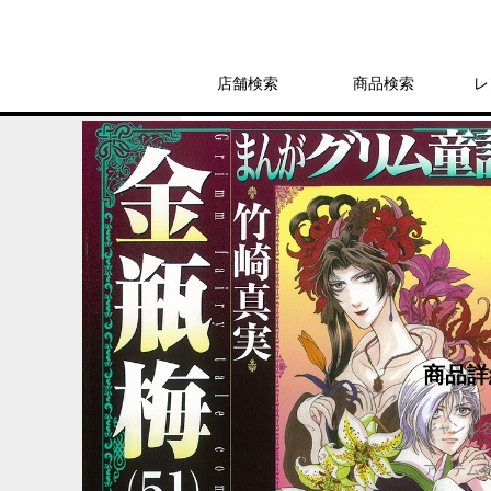
店舗検索
商品検索
レ
レンタル
コミック
ぶんか社コミック
まんがグリム童話
レンタル開始日：2022年8月10日
商品詳
ジャンル
アイテム