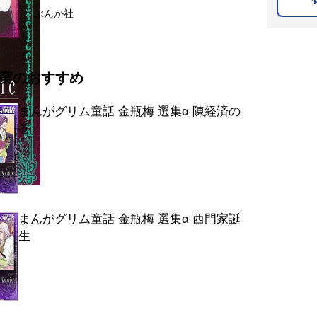
ぶんか社
実のおすすめ
まんがグリム童話 金瓶梅 選集α 陳経済の
巻
まんがグリム童話 金瓶梅 選集α 西門家誕
生