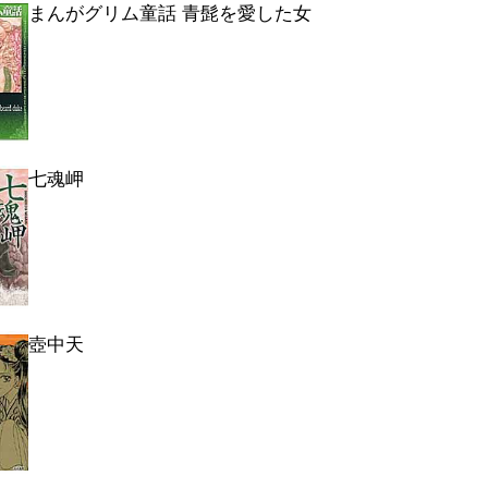
まんがグリム童話 青髭を愛した女
七魂岬
壺中天