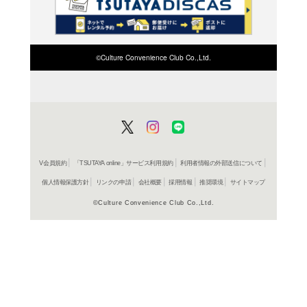
よく行く店舗を登
ご利
ご利用店登録に
在庫の