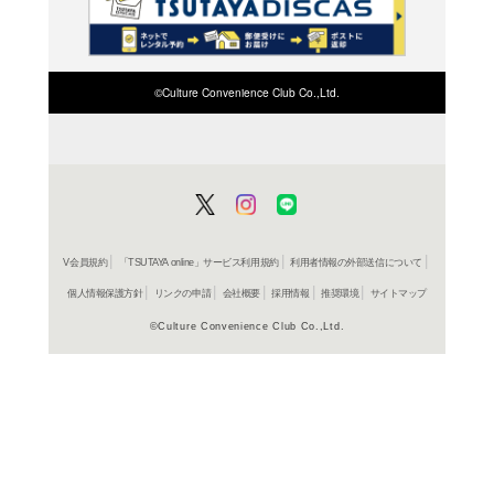
よく行く店舗を登
ご利
ご利用店登録に
在庫の