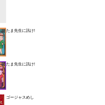
たま先生に訊け!
たま先生に訊け!
ゴージャスめし