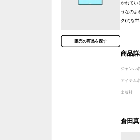
かれてい
うなのよ
ク(?)な
販売の商品を探す
商品詳
ジャンル
アイテム
出版社
倉田真