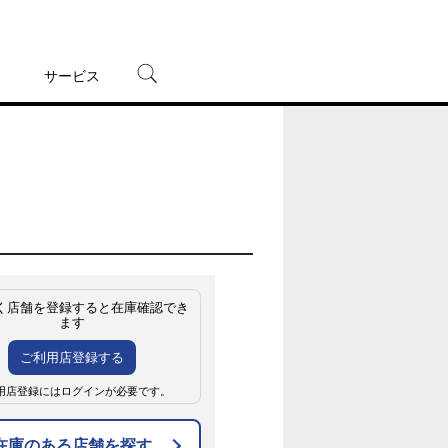
サービス
宅配レンタル
オンラインゲーム
TSUTAYAプレミアムNEXT
蔦屋書店
く店舗を登録すると在庫確認でき
ます
ご利用店登録する
用店登録にはログインが必要です。
在庫のある店舗を探す