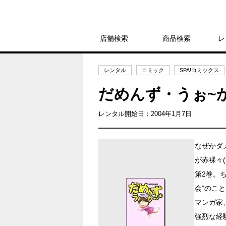
店舗検索
商品検索
レ
レンタル
コミック
SPA!コミックス
だめんず・うぉ~
レンタル開始日：2004年1月7日
なぜかダ
が赤裸々
第2巻。
会”のこ
マンガ家
強烈な経