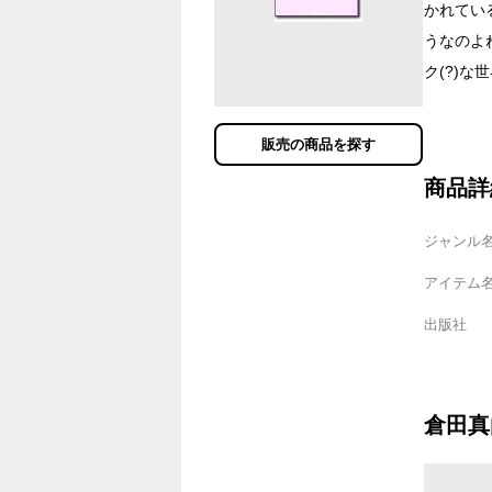
かれてい
うなのよ
ク(?)な
販売の商品を探す
商品詳
ジャンル
アイテム
出版社
倉田真