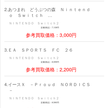
買取リスト：ゲームすべての機種
20
※
表示の買取価格は参考価格です。お持ちいただ
庫状況その他の事情などで、店頭での買取価格
ります。実際の買取価格はご利用店にてご確認
※
表示されていない商品の買取の取扱いや、買取
ご利用店にてご確認ください。
※
表示の買取価格は、更新日時点の価格です。買
たしますのでご了承ください。
※
コミックの買取価格は、メンテナンス中の為表
買取価格につきましては、ご利用店にてご確認
1.アサシン クリード シャドウズ