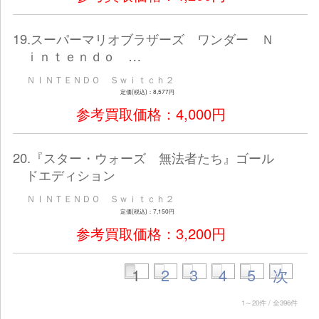
ＮＩＮＴＥＮＤＯ Ｓｗｉｔｃｈ２
定価(税込)：7,480円
参考買取価格：3,500
12.祇（くにつがみ）：Ｐａｔｈ 
ｅ Ｇｏｄｄｅｓ…
ＮＩＮＴＥＮＤＯ Ｓｗｉｔｃｈ２
定価(税込)：4,389円
参考買取価格：1,200
13.ＧＲＡＮＢＬＵＥ ＦＡＮＴＡ
ｅｌｉｎｋ － …