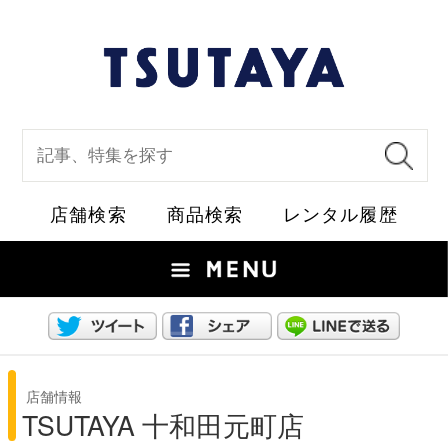
店舗検索
商品検索
レ