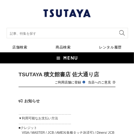
店舗検索
商