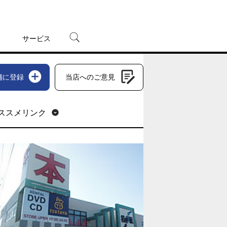
サービス
宅配レンタル
舗に登録
当店へのご意見
オンラインゲーム
TSUTAYAプレミアムNEXT
蔦屋書店
ススメリンク