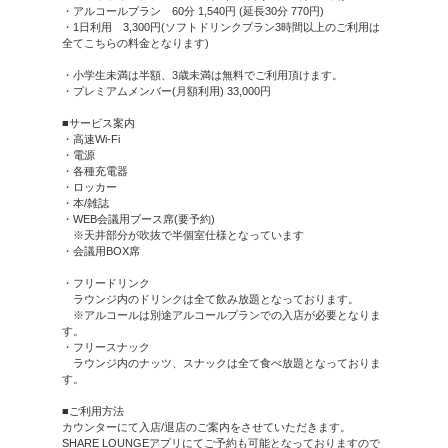
TSUTAYA BOO
ご利
お知らせ
…………………………………
▼SHARE LOUNGE ご利
…………………………………