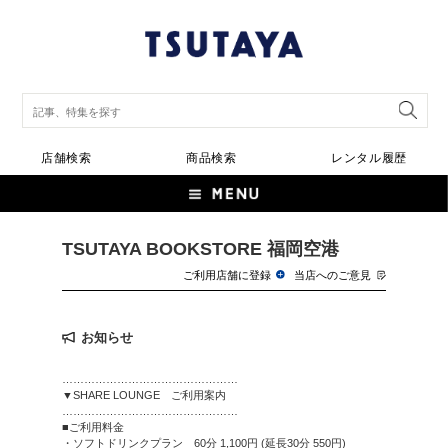
店舗検索
商