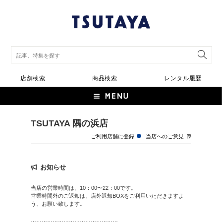
店舗検索
商