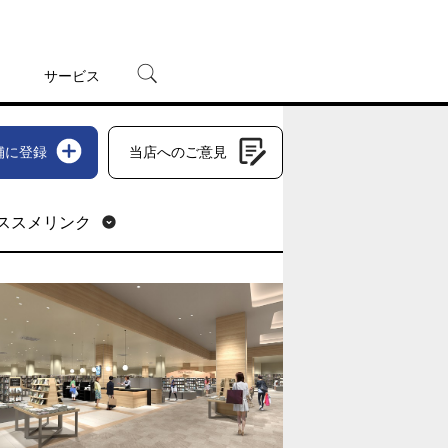
サービス
宅配レンタル
舗に登録
当店へのご意見
オンラインゲーム
TSUTAYAプレミアムNEXT
蔦屋書店
ススメリンク