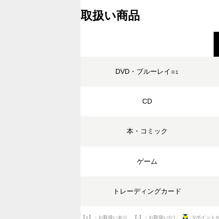
取扱い商品
DVD・ブルーレイ
※1
CD
本・コミック
ゲーム
トレーディングカード
【○】：お取扱いあり 【-】：お取扱いなし
：Vポイント