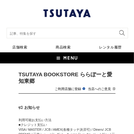
店舗検索
商