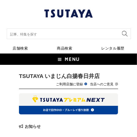
店舗検索
商