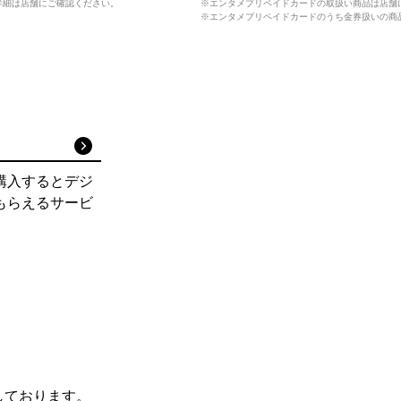
詳細は店舗にご確認ください。
※エンタメプリペイドカードの取扱い商品は店舗
※エンタメプリペイドカードのうち金券扱いの商
購入するとデジ
もらえるサービ
しております。