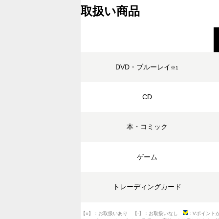
取扱い商品
DVD・ブルーレイ
※1
CD
本・コミック
ゲーム
トレーディングカード
【○】：お取扱いあり 【-】：お取扱いなし
：Vポイント