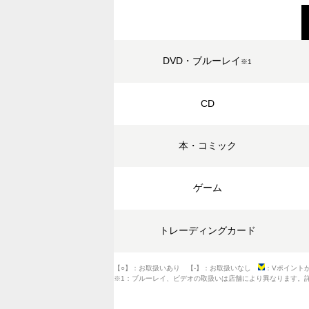
DVD・ブルーレイ
※1
CD
本・コミック
ゲーム
トレーディングカード
【○】：お取扱いあり 【-】：お取扱いなし
：Vポイント
※1：ブルーレイ、ビデオの取扱いは店舗により異なります。