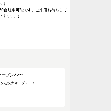
あり
(60台駐車可能です。ご来店お待ちして
おります。)
オープン♪♪〜
売場が超拡大オープン！！！