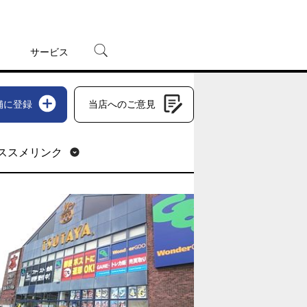
サービス
宅配レンタル
舗に登録
当店へのご意見
オンラインゲーム
TSUTAYAプレミアムNEXT
蔦屋書店
ススメリンク