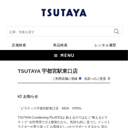
店舗検索
商