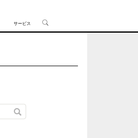
サービス
宅配レンタル
オンラインゲーム
TSUTAYAプレミアムNEXT
蔦屋書店