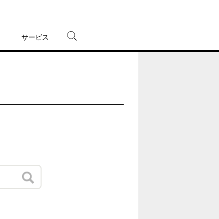
サービス
宅配レンタル
オンラインゲーム
TSUTAYAプレミアムNEXT
蔦屋書店