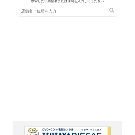
在庫の
※在庫
ご来店の際にご
柩の狩