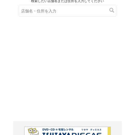
在庫の
※在庫
ご来店の際にご
ミスタ
編