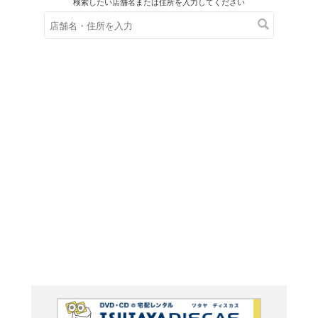
在庫の
※在庫
ご来店の際にご
おぱん
ク