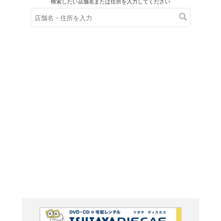
在庫の
※在庫
ご来店の際にご
強気メ