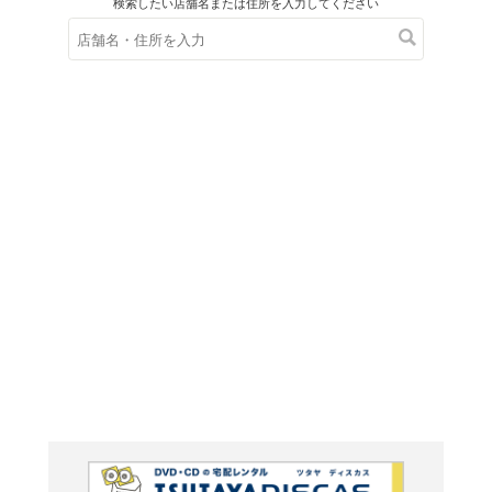
在庫の
※在庫
ご来店の際にご
まるご
鑑 自
ケット