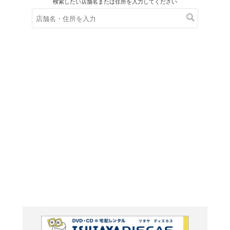
在庫の
※在庫
ご来店の際にご
変身の