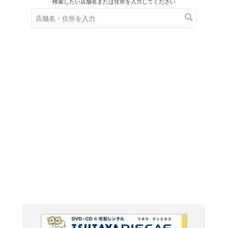
在庫の
※在庫
ご来店の際にご
1945