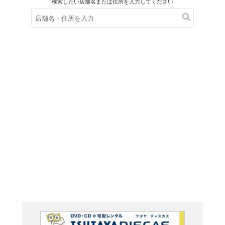
在庫の
※在庫
ご来店の際にご
肉料理