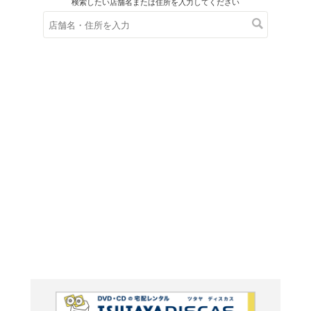
在庫の
※在庫
ご来店の際にご
映画夜