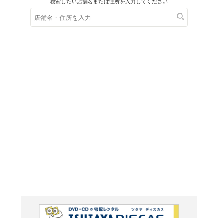
在庫の
※在庫
ご来店の際にご
アジア