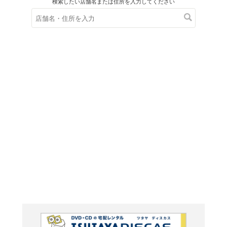
在庫の
※在庫
ご来店の際にご
イギリ