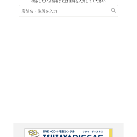
在庫の
※在庫
ご来店の際にご
思い通
玄の下