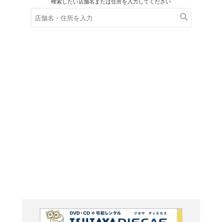
在庫の
※在庫
ご来店の際にご
氷の侯
い王命
す~（1