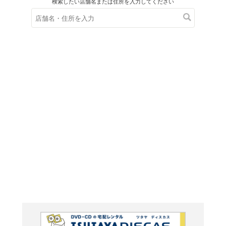
在庫の
※在庫
ご来店の際にご
雙葉中学