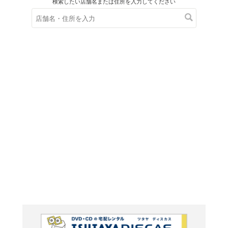
在庫の
※在庫
ご来店の際にご
大型絵本