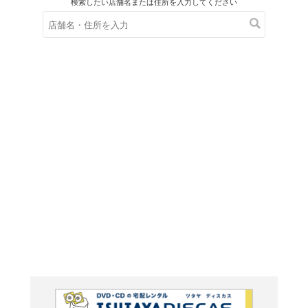
在庫の
※在庫
ご来店の際にご
眠り姫