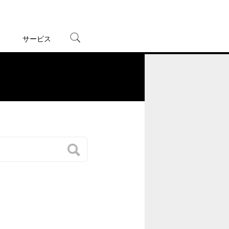
サービス
宅配レンタル
オンラインゲーム
。
TSUTAYAプレミアムNEXT
蔦屋書店