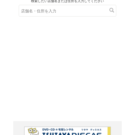
在庫の
※在庫
ご来店の際にご
ファッシ