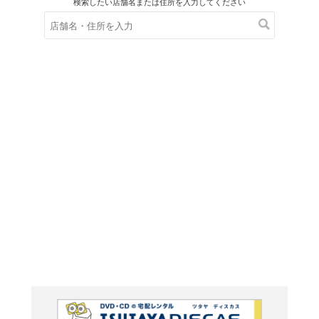
在庫の
※在庫
ご来店の際にご
きえた