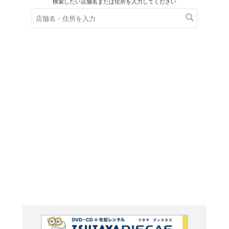
在庫の
※在庫
ご来店の際にご
死神姫
糸