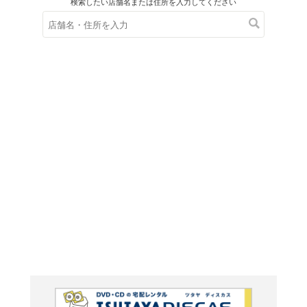
在庫の
※在庫
ご来店の際にご
資本主
き合っ