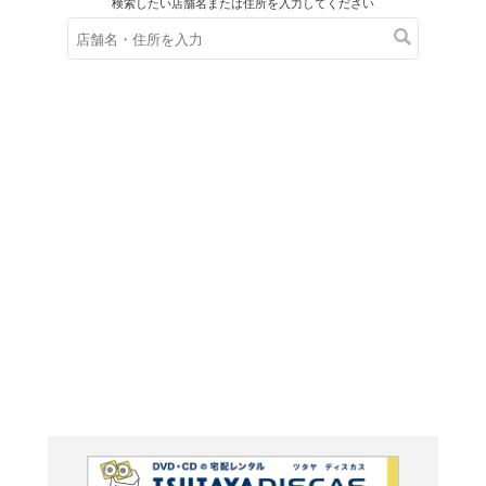
在庫の
※在庫
ご来店の際にご
ビジネ
~乙女
と婚約!
ません~